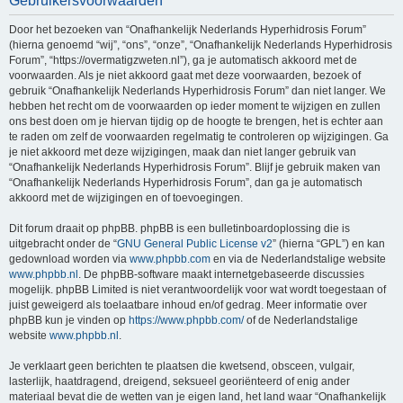
Gebruikersvoorwaarden
Door het bezoeken van “Onafhankelijk Nederlands Hyperhidrosis Forum”
(hierna genoemd “wij”, “ons”, “onze”, “Onafhankelijk Nederlands Hyperhidrosis
Forum”, “https://overmatigzweten.nl”), ga je automatisch akkoord met de
voorwaarden. Als je niet akkoord gaat met deze voorwaarden, bezoek of
gebruik “Onafhankelijk Nederlands Hyperhidrosis Forum” dan niet langer. We
hebben het recht om de voorwaarden op ieder moment te wijzigen en zullen
ons best doen om je hiervan tijdig op de hoogte te brengen, het is echter aan
te raden om zelf de voorwaarden regelmatig te controleren op wijzigingen. Ga
je niet akkoord met deze wijzigingen, maak dan niet langer gebruik van
“Onafhankelijk Nederlands Hyperhidrosis Forum”. Blijf je gebruik maken van
“Onafhankelijk Nederlands Hyperhidrosis Forum”, dan ga je automatisch
akkoord met de wijzigingen en of toevoegingen.
Dit forum draait op phpBB. phpBB is een bulletinboardoplossing die is
uitgebracht onder de “
GNU General Public License v2
” (hierna “GPL”) en kan
gedownload worden via
www.phpbb.com
en via de Nederlandstalige website
www.phpbb.nl
. De phpBB-software maakt internetgebaseerde discussies
mogelijk. phpBB Limited is niet verantwoordelijk voor wat wordt toegestaan of
juist geweigerd als toelaatbare inhoud en/of gedrag. Meer informatie over
phpBB kun je vinden op
https://www.phpbb.com/
of de Nederlandstalige
website
www.phpbb.nl
.
Je verklaart geen berichten te plaatsen die kwetsend, obsceen, vulgair,
lasterlijk, haatdragend, dreigend, seksueel georiënteerd of enig ander
materiaal bevat die de wetten van je eigen land, het land waar “Onafhankelijk