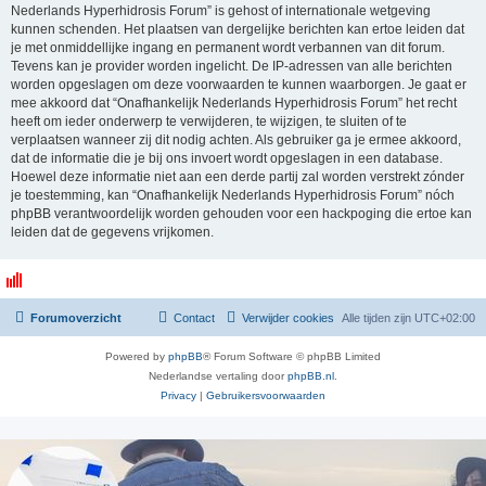
Nederlands Hyperhidrosis Forum” is gehost of internationale wetgeving
kunnen schenden. Het plaatsen van dergelijke berichten kan ertoe leiden dat
je met onmiddellijke ingang en permanent wordt verbannen van dit forum.
Tevens kan je provider worden ingelicht. De IP-adressen van alle berichten
worden opgeslagen om deze voorwaarden te kunnen waarborgen. Je gaat er
mee akkoord dat “Onafhankelijk Nederlands Hyperhidrosis Forum” het recht
heeft om ieder onderwerp te verwijderen, te wijzigen, te sluiten of te
verplaatsen wanneer zij dit nodig achten. Als gebruiker ga je ermee akkoord,
dat de informatie die je bij ons invoert wordt opgeslagen in een database.
Hoewel deze informatie niet aan een derde partij zal worden verstrekt zónder
je toestemming, kan “Onafhankelijk Nederlands Hyperhidrosis Forum” nóch
phpBB verantwoordelijk worden gehouden voor een hackpoging die ertoe kan
leiden dat de gegevens vrijkomen.
Forumoverzicht
Contact
Verwijder cookies
Alle tijden zijn
UTC+02:00
Powered by
phpBB
® Forum Software © phpBB Limited
Nederlandse vertaling door
phpBB.nl
.
Privacy
|
Gebruikersvoorwaarden