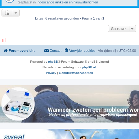
Geplaatst in
Ingescande artikelen en nieuwsberichten
Er zijn 6 resultaten gevonden • Pagina
1
van
1
Ga naar
Forumoverzicht
Contact
Verwijder cookies
Alle tijden zijn
UTC+02:00
Powered by
phpBB
® Forum Software © phpBB Limited
Nederlandse vertaling door
phpBB.nl
.
Privacy
|
Gebruikersvoorwaarden