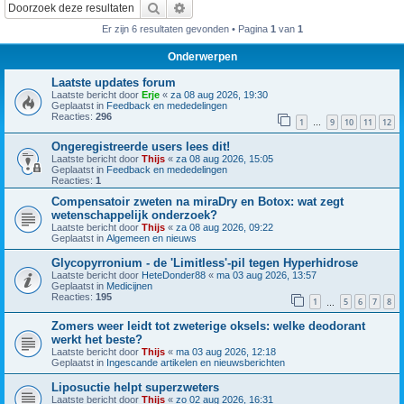
Zoek
Uitgebreid zoeken
Er zijn 6 resultaten gevonden • Pagina
1
van
1
Onderwerpen
Laatste updates forum
Laatste bericht door
Erje
«
za 08 aug 2026, 19:30
Geplaatst in
Feedback en mededelingen
Reacties:
296
1
9
10
11
12
…
Ongeregistreerde users lees dit!
Laatste bericht door
Thijs
«
za 08 aug 2026, 15:05
Geplaatst in
Feedback en mededelingen
Reacties:
1
Compensatoir zweten na miraDry en Botox: wat zegt
wetenschappelijk onderzoek?
Laatste bericht door
Thijs
«
za 08 aug 2026, 09:22
Geplaatst in
Algemeen en nieuws
Glycopyrronium - de 'Limitless'-pil tegen Hyperhidrose
Laatste bericht door
HeteDonder88
«
ma 03 aug 2026, 13:57
Geplaatst in
Medicijnen
Reacties:
195
1
5
6
7
8
…
Zomers weer leidt tot zweterige oksels: welke deodorant
werkt het beste?
Laatste bericht door
Thijs
«
ma 03 aug 2026, 12:18
Geplaatst in
Ingescande artikelen en nieuwsberichten
Liposuctie helpt superzweters
Laatste bericht door
Thijs
«
zo 02 aug 2026, 16:31