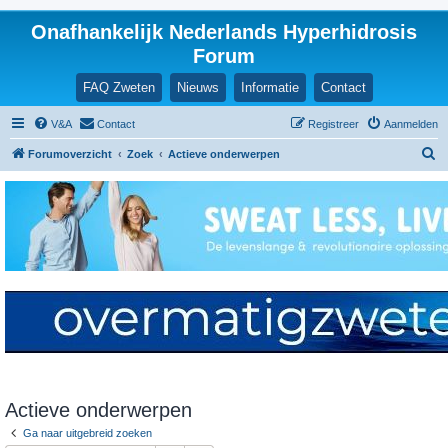
Onafhankelijk Nederlands Hyperhidrosis
Forum
FAQ Zweten
Nieuws
Informatie
Contact
V&A
Contact
Registreer
Aanmelden
Z
Forumoverzicht
Zoek
Actieve onderwerpen
o
e
k
Actieve onderwerpen
Ga naar uitgebreid zoeken