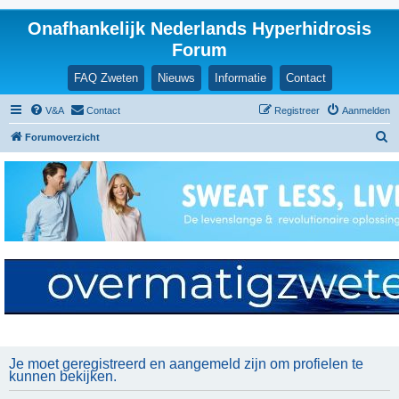
Onafhankelijk Nederlands Hyperhidrosis
Forum
FAQ Zweten
Nieuws
Informatie
Contact
V&A
Contact
Registreer
Aanmelden
Z
Forumoverzicht
o
e
k
Je moet geregistreerd en aangemeld zijn om profielen te
kunnen bekijken.