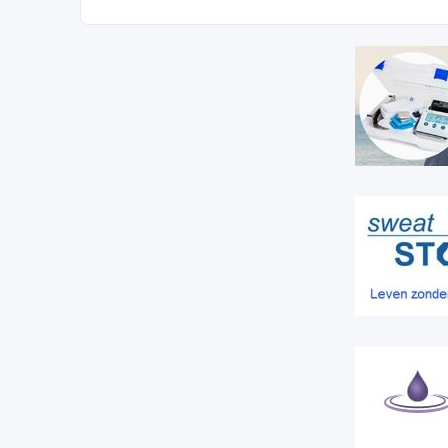
door
Thijs
za 25 jul 2026, 11:47
Neat 3B Action creme
door
Thijs
di 21 jul 2026, 15:38
Flair Beauty testtea
door
Thijs
ma 20 jul 2026, 09:08
Genetische studie 
Reacties 2 Weergaves 374
door
Thijs
ma 20 jul 2026, 09:05
Interview met prof
511
door
HeteDonder88
ma 03 aug 2026, 13:57
Glycopy