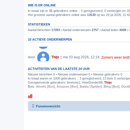
WIE IS ER ONLINE
In totaal zijn er
31
gebruikers online :: 5 geregistreerd, 0 verborgen en 2
Het grootste aantal gebruikers online was
13530
op wo 29 jul 2026, 11:4
STATISTIEKEN
Aantal berichten
17093
• Aantal onderwerpen
2757
• Aantal leden
4008
• 
10 ACTIEVE ONDERWERPEN
door
Thijs
ma 03 aug 2026, 12:18
Zomers weer leidt 
door
Thijs
zo 02 aug 2026, 16:31
Liposuctie helpt s
ACTIVITEITEN VAN DE LAATSTE 24 UUR
Nieuwe berichten 0 • Nieuwe onderwerpen 0 • Nieuwe gebruikers 0
In totaal waren er 1000 gebruikers :: 3 geregistreerd, 13 bots 0 verborge
Geregistreerde gebruikers:
bestone1
,
HeteDonder88
,
Thijs
door
Thijs
zo 02 aug 2026, 09:23
Brenda (32) zweett
Bots:
Ahrefs [Bot]
,
Amazon [Bot]
,
Baidu [Spider]
,
Bing [Bot]
,
Duck
Reacties 2 Weergaves 66
door
Thijs
vr 31 jul 2026, 21:02
Onderzoekers ontdek
Forumoverzicht
door
Thijs
do 30 jul 2026, 11:05
Twofold oxybutynine