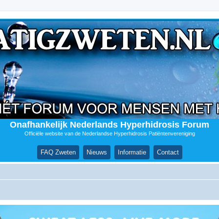
Onafhankelijk Nederlands Hyperhidrosis Forum
Officiële website van de Nederlandse Hyperhidrosis Patiëntenvereniging
FAQ Zweten
Nieuws
Informatie
Contact