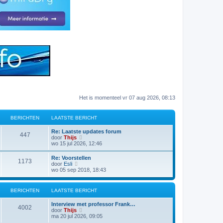
Het is momenteel vr 07 aug 2026, 08:13
BERICHTEN
LAATSTE BERICHT
L
Re: Laatste updates forum
B
447
a
B
door
Thijs
a
e
wo 15 jul 2026, 12:46
e
t
k
s
i
L
Re: Voorstellen
r
B
1173
t
j
a
B
door
Esli
e
k
a
e
wo 05 sep 2018, 18:43
i
b
l
e
t
k
e
a
s
i
r
a
c
r
t
j
BERICHTEN
i
LAATSTE BERICHT
t
e
k
c
s
h
i
b
l
h
t
L
Interview met professor Frank…
e
a
B
4002
t
e
a
B
door
Thijs
r
a
t
c
b
a
e
ma 20 jul 2026, 09:05
i
t
e
e
t
k
c
s