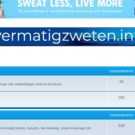
ONDERWERPEN
O
34
 maar ook mededelingen omtrent het forum.
n
d
O
280
e
n
r
d
ONDERWERPEN
w
e
O
628
vermatig zweten, huisarts, dermatoloog, zweet ervaringen etc.
e
r
n