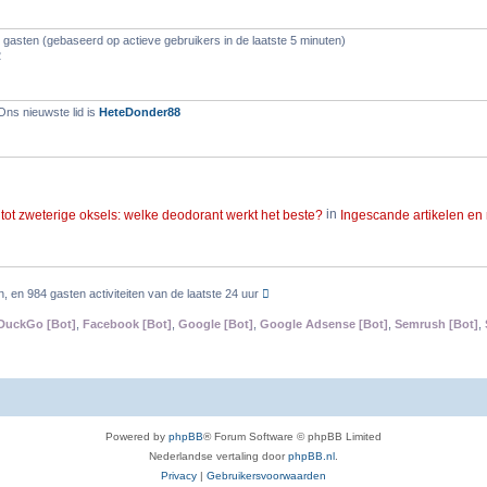
p
w
e
6 gasten (gebaseerd op actieve gebruikers in de laatste 5 minuten)
e
2
n
r
p
Ons nieuwste lid is
HeteDonder88
e
n
tot zweterige oksels: welke deodorant werkt het beste?
in
Ingescande artikelen en
B
uperzweters
in
Ingescande artikelen en nieuwsberichten
Reacties 1 Weergaves 
e
k
n, en 984 gasten activiteiten van de laatste 24 uur
i
e jarenlang zo veel dat ze zich ervoor schaamde: 'Moest mij meerdere keren per 
j
DuckGo [Bot]
,
Facebook [Bot]
,
Google [Bot]
,
Google Adsense [Bot]
,
Semrush [Bot]
,
k
l
a
ken nieuw mechanisme achter erfelijke vorm van overmatig zweten
in
Ingescande 
a
t
s
t
Powered by
phpBB
® Forum Software © phpBB Limited
B
 RX gel tegen o.a. handzweten (Amerika only)
in
Medicijnen
Reacties 1 Weerga
e
e
Nederlandse vertaling door
phpBB.nl
.
b
k
Privacy
|
Gebruikersvoorwaarden
e