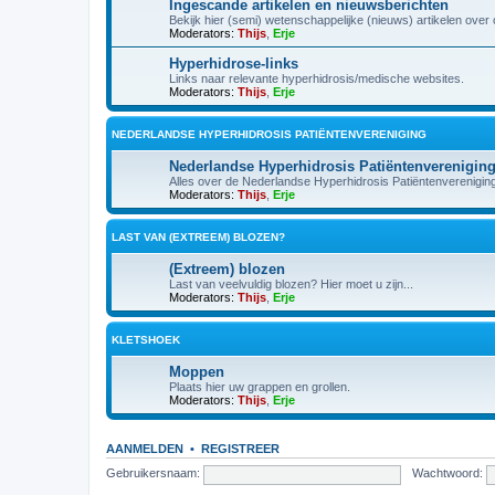
Ingescande artikelen en nieuwsberichten
Bekijk hier (semi) wetenschappelijke (nieuws) artikelen over
Moderators:
Thijs
,
Erje
Hyperhidrose-links
Links naar relevante hyperhidrosis/medische websites.
Moderators:
Thijs
,
Erje
NEDERLANDSE HYPERHIDROSIS PATIËNTENVERENIGING
Nederlandse Hyperhidrosis Patiëntenverenigin
Alles over de Nederlandse Hyperhidrosis Patiëntenvereniging v
Moderators:
Thijs
,
Erje
LAST VAN (EXTREEM) BLOZEN?
(Extreem) blozen
Last van veelvuldig blozen? Hier moet u zijn...
Moderators:
Thijs
,
Erje
KLETSHOEK
Moppen
Plaats hier uw grappen en grollen.
Moderators:
Thijs
,
Erje
AANMELDEN
•
REGISTREER
Gebruikersnaam:
Wachtwoord: