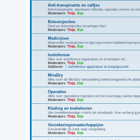
Anti-transpirants en zalfjes
Anti-transpirants, aluminium-chloride, speciale crèmes en mee
Moderators:
Thijs
,
Erje
Botoxinjecties
Deel uw botoxinjecties ervaringen hier!
Moderators:
Thijs
,
Erje
Medicijnen
Waaronder oxybutynine en glycopyrronium tabletten/spray/
Moderators:
Thijs
,
Erje
Iontoforese
Alles over iontoforese apparatuur en ervaringen etc.
Moderators:
Thijs
,
Erje
Subforum:
Iontoforese apparatuur te koop/gezocht
MiraDry
Alles over de MiraDry behandeling (elektromagnetische ablat
Moderators:
Thijs
,
Erje
Operaties
Alles over operatieve ingrepen om het overmatig zweten tege
Moderators:
Thijs
,
Erje
Kleding en toebehoren
Van zweetbestendige t-shirts tot okselpads. Hoe verberg jij 
Moderators:
Thijs
,
Erje
Verzekeringsmaatschappijen
Gezamenlijk op zoek naar vergoeding.
Moderators:
Thijs
,
Erje