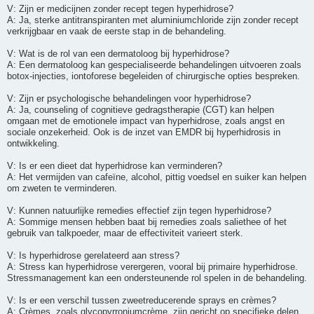
V: Zijn er medicijnen zonder recept tegen hyperhidrose?
A: Ja, sterke antitranspiranten met aluminiumchloride zijn zonder recept
verkrijgbaar en vaak de eerste stap in de behandeling.
V: Wat is de rol van een dermatoloog bij hyperhidrose?
A: Een dermatoloog kan gespecialiseerde behandelingen uitvoeren zoals
botox-injecties, iontoforese begeleiden of chirurgische opties bespreken.
V: Zijn er psychologische behandelingen voor hyperhidrose?
A: Ja, counseling of cognitieve gedragstherapie (CGT) kan helpen
omgaan met de emotionele impact van hyperhidrose, zoals angst en
sociale onzekerheid. Ook is de inzet van EMDR bij hyperhidrosis in
ontwikkeling.
V: Is er een dieet dat hyperhidrose kan verminderen?
A: Het vermijden van cafeïne, alcohol, pittig voedsel en suiker kan helpen
om zweten te verminderen.
V: Kunnen natuurlijke remedies effectief zijn tegen hyperhidrose?
A: Sommige mensen hebben baat bij remedies zoals saliethee of het
gebruik van talkpoeder, maar de effectiviteit varieert sterk.
V: Is hyperhidrose gerelateerd aan stress?
A: Stress kan hyperhidrose verergeren, vooral bij primaire hyperhidrose.
Stressmanagement kan een ondersteunende rol spelen in de behandeling.
V: Is er een verschil tussen zweetreducerende sprays en crèmes?
A: Crèmes, zoals glycopyrroniumcrème, zijn gericht op specifieke delen