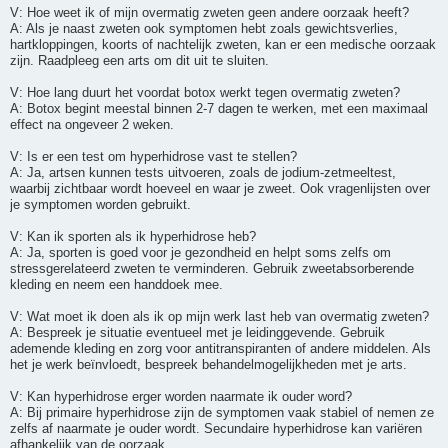
V: Hoe weet ik of mijn overmatig zweten geen andere oorzaak heeft?
A: Als je naast zweten ook symptomen hebt zoals gewichtsverlies,
hartkloppingen, koorts of nachtelijk zweten, kan er een medische oorzaak
zijn. Raadpleeg een arts om dit uit te sluiten.
V: Hoe lang duurt het voordat botox werkt tegen overmatig zweten?
A: Botox begint meestal binnen 2-7 dagen te werken, met een maximaal
effect na ongeveer 2 weken.
V: Is er een test om hyperhidrose vast te stellen?
A: Ja, artsen kunnen tests uitvoeren, zoals de jodium-zetmeeltest,
waarbij zichtbaar wordt hoeveel en waar je zweet. Ook vragenlijsten over
je symptomen worden gebruikt.
V: Kan ik sporten als ik hyperhidrose heb?
A: Ja, sporten is goed voor je gezondheid en helpt soms zelfs om
stressgerelateerd zweten te verminderen. Gebruik zweetabsorberende
kleding en neem een handdoek mee.
V: Wat moet ik doen als ik op mijn werk last heb van overmatig zweten?
A: Bespreek je situatie eventueel met je leidinggevende. Gebruik
ademende kleding en zorg voor antitranspiranten of andere middelen. Als
het je werk beïnvloedt, bespreek behandelmogelijkheden met je arts.
V: Kan hyperhidrose erger worden naarmate ik ouder word?
A: Bij primaire hyperhidrose zijn de symptomen vaak stabiel of nemen ze
zelfs af naarmate je ouder wordt. Secundaire hyperhidrose kan variëren
afhankelijk van de oorzaak.