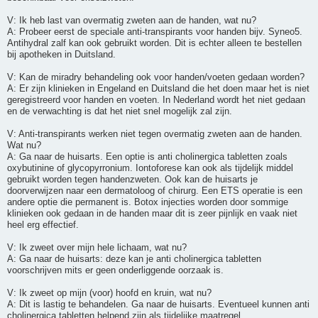
V: Ik heb last van overmatig zweten aan de handen, wat nu?
A: Probeer eerst de speciale anti-transpirants voor handen bijv. Syneo5.
Antihydral zalf kan ook gebruikt worden. Dit is echter alleen te bestellen
bij apotheken in Duitsland.
V: Kan de miradry behandeling ook voor handen/voeten gedaan worden?
A: Er zijn klinieken in Engeland en Duitsland die het doen maar het is niet
geregistreerd voor handen en voeten. In Nederland wordt het niet gedaan
en de verwachting is dat het niet snel mogelijk zal zijn.
V: Anti-transpirants werken niet tegen overmatig zweten aan de handen.
Wat nu?
A: Ga naar de huisarts. Een optie is anti cholinergica tabletten zoals
oxybutinine of glycopyrronium. Iontoforese kan ook als tijdelijk middel
gebruikt worden tegen handenzweten. Ook kan de huisarts je
doorverwijzen naar een dermatoloog of chirurg. Een ETS operatie is een
andere optie die permanent is. Botox injecties worden door sommige
klinieken ook gedaan in de handen maar dit is zeer pijnlijk en vaak niet
heel erg effectief.
V: Ik zweet over mijn hele lichaam, wat nu?
A: Ga naar de huisarts: deze kan je anti cholinergica tabletten
voorschrijven mits er geen onderliggende oorzaak is.
V: Ik zweet op mijn (voor) hoofd en kruin, wat nu?
A: Dit is lastig te behandelen. Ga naar de huisarts. Eventueel kunnen anti
cholinergica tabletten helpend zijn als tijdelijke maatregel.