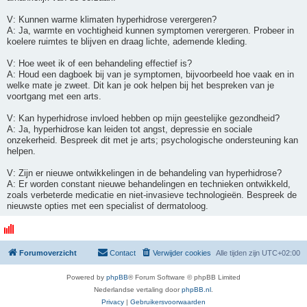
V: Kunnen warme klimaten hyperhidrose verergeren?
A: Ja, warmte en vochtigheid kunnen symptomen verergeren. Probeer in
koelere ruimtes te blijven en draag lichte, ademende kleding.
V: Hoe weet ik of een behandeling effectief is?
A: Houd een dagboek bij van je symptomen, bijvoorbeeld hoe vaak en in
welke mate je zweet. Dit kan je ook helpen bij het bespreken van je
voortgang met een arts.
V: Kan hyperhidrose invloed hebben op mijn geestelijke gezondheid?
A: Ja, hyperhidrose kan leiden tot angst, depressie en sociale
onzekerheid. Bespreek dit met je arts; psychologische ondersteuning kan
helpen.
V: Zijn er nieuwe ontwikkelingen in de behandeling van hyperhidrose?
A: Er worden constant nieuwe behandelingen en technieken ontwikkeld,
zoals verbeterde medicatie en niet-invasieve technologieën. Bespreek de
nieuwste opties met een specialist of dermatoloog.
Forumoverzicht
Contact
Verwijder cookies
Alle tijden zijn
UTC+02:00
Powered by
phpBB
® Forum Software © phpBB Limited
Nederlandse vertaling door
phpBB.nl
.
Privacy
|
Gebruikersvoorwaarden