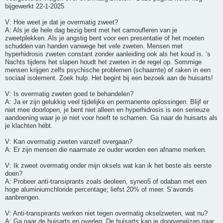
bijgewerkt 22-1-2025
V: Hoe weet je dat je overmatig zweet?
A: Als je de hele dag bezig bent met het camoufleren van je
zweetplekken. Als je angstig bent voor een presentatie of het moeten
schudden van handen vanwege het vele zweten. Mensen met
hyperhidrosis zweten constant zonder aanleiding ook als het koud is. ’s
Nachts tijdens het slapen houdt het zweten in de regel op. Sommige
mensen krijgen zelfs psychische problemen (schaamte) of raken in een
sociaal isolement. Zoek hulp. Het begint bij een bezoek aan de huisarts!
V: Is overmatig zweten goed te behandelen?
A: Ja er zijn gelukkig veel tijdelijke en permanente oplossingen. Blijf er
niet mee doorlopen, je bent niet alleen en hyperhidrosis is een serieuze
aandoening waar je je niet voor hoeft te schamen. Ga naar de huisarts als
je klachten hebt.
V: Kan overmatig zweten vanzelf overgaan?
A: Er zijn mensen die naarmate ze ouder worden een afname merken.
V: Ik zweet overmatig onder mijn oksels wat kan ik het beste als eerste
doen?
A: Probeer anti-transiprants zoals deoleen, syneo5 of odaban met een
hoge aluminiumchloride percentage; liefst 20% of meer. S’avonds
aanbrengen.
V: Anti-transpirants werken niet tegen overmatig okselzweten, wat nu?
A: Ga naar de huisarts en overleg. De huisarts kan je doorverwijzen naar