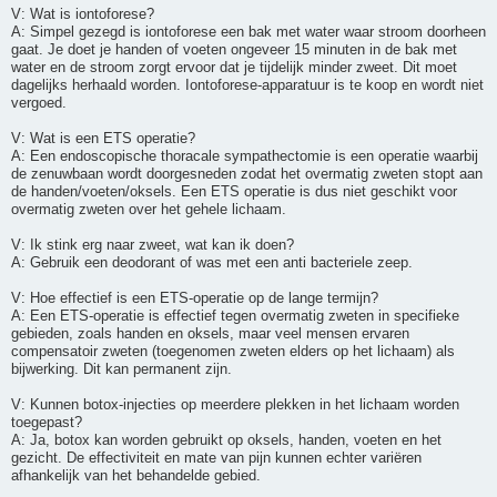
V: Wat is iontoforese?
A: Simpel gezegd is iontoforese een bak met water waar stroom doorheen
gaat. Je doet je handen of voeten ongeveer 15 minuten in de bak met
water en de stroom zorgt ervoor dat je tijdelijk minder zweet. Dit moet
dagelijks herhaald worden. Iontoforese-apparatuur is te koop en wordt niet
vergoed.
V: Wat is een ETS operatie?
A: Een endoscopische thoracale sympathectomie is een operatie waarbij
de zenuwbaan wordt doorgesneden zodat het overmatig zweten stopt aan
de handen/voeten/oksels. Een ETS operatie is dus niet geschikt voor
overmatig zweten over het gehele lichaam.
V: Ik stink erg naar zweet, wat kan ik doen?
A: Gebruik een deodorant of was met een anti bacteriele zeep.
V: Hoe effectief is een ETS-operatie op de lange termijn?
A: Een ETS-operatie is effectief tegen overmatig zweten in specifieke
gebieden, zoals handen en oksels, maar veel mensen ervaren
compensatoir zweten (toegenomen zweten elders op het lichaam) als
bijwerking. Dit kan permanent zijn.
V: Kunnen botox-injecties op meerdere plekken in het lichaam worden
toegepast?
A: Ja, botox kan worden gebruikt op oksels, handen, voeten en het
gezicht. De effectiviteit en mate van pijn kunnen echter variëren
afhankelijk van het behandelde gebied.