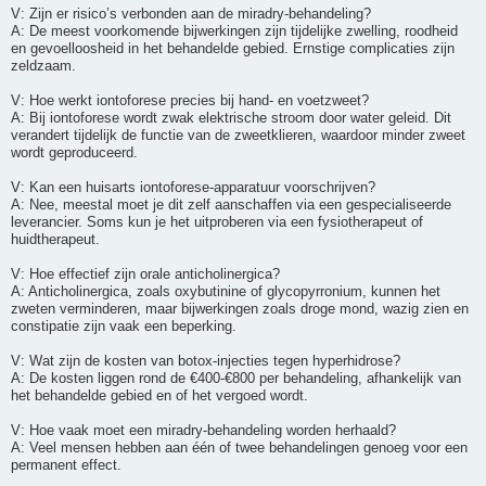
V: Zijn er risico’s verbonden aan de miradry-behandeling?
A: De meest voorkomende bijwerkingen zijn tijdelijke zwelling, roodheid
en gevoelloosheid in het behandelde gebied. Ernstige complicaties zijn
zeldzaam.
V: Hoe werkt iontoforese precies bij hand- en voetzweet?
A: Bij iontoforese wordt zwak elektrische stroom door water geleid. Dit
verandert tijdelijk de functie van de zweetklieren, waardoor minder zweet
wordt geproduceerd.
V: Kan een huisarts iontoforese-apparatuur voorschrijven?
A: Nee, meestal moet je dit zelf aanschaffen via een gespecialiseerde
leverancier. Soms kun je het uitproberen via een fysiotherapeut of
huidtherapeut.
V: Hoe effectief zijn orale anticholinergica?
A: Anticholinergica, zoals oxybutinine of glycopyrronium, kunnen het
zweten verminderen, maar bijwerkingen zoals droge mond, wazig zien en
constipatie zijn vaak een beperking.
V: Wat zijn de kosten van botox-injecties tegen hyperhidrose?
A: De kosten liggen rond de €400-€800 per behandeling, afhankelijk van
het behandelde gebied en of het vergoed wordt.
V: Hoe vaak moet een miradry-behandeling worden herhaald?
A: Veel mensen hebben aan één of twee behandelingen genoeg voor een
permanent effect.