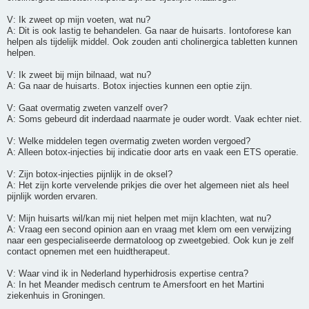
V: Ik zweet op mijn voeten, wat nu?
A: Dit is ook lastig te behandelen. Ga naar de huisarts. Iontoforese kan
helpen als tijdelijk middel. Ook zouden anti cholinergica tabletten kunnen
helpen.
V: Ik zweet bij mijn bilnaad, wat nu?
A: Ga naar de huisarts. Botox injecties kunnen een optie zijn.
V: Gaat overmatig zweten vanzelf over?
A: Soms gebeurd dit inderdaad naarmate je ouder wordt. Vaak echter niet.
V: Welke middelen tegen overmatig zweten worden vergoed?
A: Alleen botox-injecties bij indicatie door arts en vaak een ETS operatie.
V: Zijn botox-injecties pijnlijk in de oksel?
A: Het zijn korte vervelende prikjes die over het algemeen niet als heel
pijnlijk worden ervaren.
V: Mijn huisarts wil/kan mij niet helpen met mijn klachten, wat nu?
A: Vraag een second opinion aan en vraag met klem om een verwijzing
naar een gespecialiseerde dermatoloog op zweetgebied. Ook kun je zelf
contact opnemen met een huidtherapeut.
V: Waar vind ik in Nederland hyperhidrosis expertise centra?
A: In het Meander medisch centrum te Amersfoort en het Martini
ziekenhuis in Groningen.