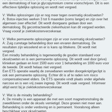
een dermatoloog of kan je glycopyrronium creme voorschrijven. Dit is een
effectieve tijdelijke oplossing en wordt niet vergoed.
V: Welke oplossingen zijn er nog meer tegen overmatig okselzweten?
A: Botox-injecties werken 3 tot 6 maanden (soms langer) en zijn over het
algemeen zeer effectief. Dit wordt doorgaans gedaan door een
dermatoloog. Bij gecontracteerde ziekenhuizen kan dit vergoed worden.
Vraag vooraf je ziektekostenverzekeraar.
V: Welke permanente oplossingen zijn er voor overmatig okselzweten?
A: Zuig curretage behandeling door een ervaren dermatoloog. De
resultaten zijn wisselend en er is kans op littekens. Dit wordt niet
vergoed.
Een miradry behandeling is tegenwoordig de gouden standaard voor
okselzweten en is een permanente oplossing. Dit wordt veel door (prive)
klinieken gedaan en kost 1500 euro voor 1 behandeling en 1000 euro voor
de tweede. Dit wordt helaas niet vergoed.
Een ETS operatie waarbij de zenuwbanen worden doorgeknipt/geclipt is
ook een permanente oplossing. Echter dit is af te raden ivm risico
compensatiezweet elders. De ETS operatie vindt plaats onder algehele
narcose en is een vrij zware ingreep. Dit wordt vaak vergoed. Informeer
altijd eerst bij je ziektekostenverzekeraar.
V: Wat is de miradry behandeling?
A: De miradry is een apparaat die met een soort magnetronstraling de
zweetklieren onder de oksels vernietigd. Deze groeien niet meer aan.
Behandeling is onder verdoving en is permanent. Vooralsnog alleen
beschikbaar voor okselzweten.