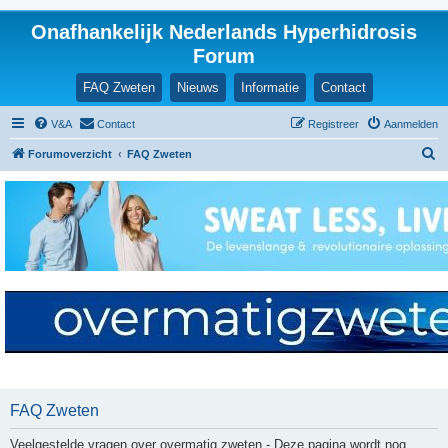
Onafhankelijk Nederlands Hyperhidrosis
Forum
FAQ Zweten
Nieuws
Informatie
Contact
V&A
Contact
Registreer
Aanmelden
Z
Forumoverzicht
FAQ Zweten
o
e
k
FAQ Zweten
Veelgestelde vragen over overmatig zweten - Deze pagina wordt nog