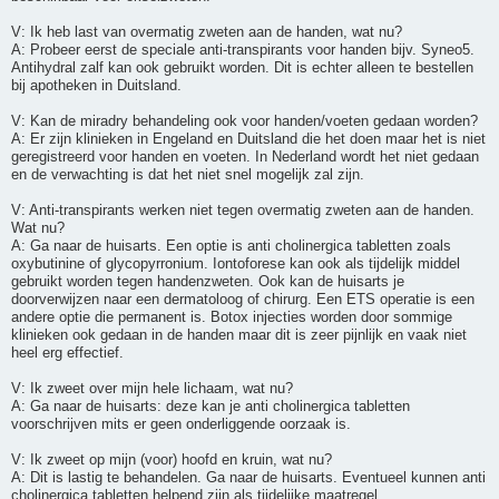
V: Ik heb last van overmatig zweten aan de handen, wat nu?
A: Probeer eerst de speciale anti-transpirants voor handen bijv. Syneo5.
Antihydral zalf kan ook gebruikt worden. Dit is echter alleen te bestellen
bij apotheken in Duitsland.
V: Kan de miradry behandeling ook voor handen/voeten gedaan worden?
A: Er zijn klinieken in Engeland en Duitsland die het doen maar het is niet
geregistreerd voor handen en voeten. In Nederland wordt het niet gedaan
en de verwachting is dat het niet snel mogelijk zal zijn.
V: Anti-transpirants werken niet tegen overmatig zweten aan de handen.
Wat nu?
A: Ga naar de huisarts. Een optie is anti cholinergica tabletten zoals
oxybutinine of glycopyrronium. Iontoforese kan ook als tijdelijk middel
gebruikt worden tegen handenzweten. Ook kan de huisarts je
doorverwijzen naar een dermatoloog of chirurg. Een ETS operatie is een
andere optie die permanent is. Botox injecties worden door sommige
klinieken ook gedaan in de handen maar dit is zeer pijnlijk en vaak niet
heel erg effectief.
V: Ik zweet over mijn hele lichaam, wat nu?
A: Ga naar de huisarts: deze kan je anti cholinergica tabletten
voorschrijven mits er geen onderliggende oorzaak is.
V: Ik zweet op mijn (voor) hoofd en kruin, wat nu?
A: Dit is lastig te behandelen. Ga naar de huisarts. Eventueel kunnen anti
cholinergica tabletten helpend zijn als tijdelijke maatregel.