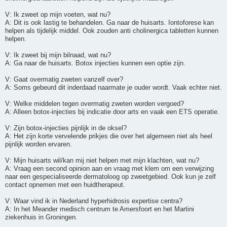
V: Ik zweet op mijn voeten, wat nu?
A: Dit is ook lastig te behandelen. Ga naar de huisarts. Iontoforese kan
helpen als tijdelijk middel. Ook zouden anti cholinergica tabletten kunnen
helpen.
V: Ik zweet bij mijn bilnaad, wat nu?
A: Ga naar de huisarts. Botox injecties kunnen een optie zijn.
V: Gaat overmatig zweten vanzelf over?
A: Soms gebeurd dit inderdaad naarmate je ouder wordt. Vaak echter niet.
V: Welke middelen tegen overmatig zweten worden vergoed?
A: Alleen botox-injecties bij indicatie door arts en vaak een ETS operatie.
V: Zijn botox-injecties pijnlijk in de oksel?
A: Het zijn korte vervelende prikjes die over het algemeen niet als heel
pijnlijk worden ervaren.
V: Mijn huisarts wil/kan mij niet helpen met mijn klachten, wat nu?
A: Vraag een second opinion aan en vraag met klem om een verwijzing
naar een gespecialiseerde dermatoloog op zweetgebied. Ook kun je zelf
contact opnemen met een huidtherapeut.
V: Waar vind ik in Nederland hyperhidrosis expertise centra?
A: In het Meander medisch centrum te Amersfoort en het Martini
ziekenhuis in Groningen.