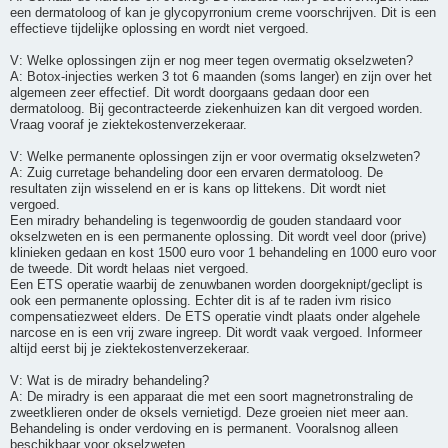
een dermatoloog of kan je glycopyrronium creme voorschrijven. Dit is een
effectieve tijdelijke oplossing en wordt niet vergoed.
V: Welke oplossingen zijn er nog meer tegen overmatig okselzweten?
A: Botox-injecties werken 3 tot 6 maanden (soms langer) en zijn over het
algemeen zeer effectief. Dit wordt doorgaans gedaan door een
dermatoloog. Bij gecontracteerde ziekenhuizen kan dit vergoed worden.
Vraag vooraf je ziektekostenverzekeraar.
V: Welke permanente oplossingen zijn er voor overmatig okselzweten?
A: Zuig curretage behandeling door een ervaren dermatoloog. De
resultaten zijn wisselend en er is kans op littekens. Dit wordt niet
vergoed.
Een miradry behandeling is tegenwoordig de gouden standaard voor
okselzweten en is een permanente oplossing. Dit wordt veel door (prive)
klinieken gedaan en kost 1500 euro voor 1 behandeling en 1000 euro voor
de tweede. Dit wordt helaas niet vergoed.
Een ETS operatie waarbij de zenuwbanen worden doorgeknipt/geclipt is
ook een permanente oplossing. Echter dit is af te raden ivm risico
compensatiezweet elders. De ETS operatie vindt plaats onder algehele
narcose en is een vrij zware ingreep. Dit wordt vaak vergoed. Informeer
altijd eerst bij je ziektekostenverzekeraar.
V: Wat is de miradry behandeling?
A: De miradry is een apparaat die met een soort magnetronstraling de
zweetklieren onder de oksels vernietigd. Deze groeien niet meer aan.
Behandeling is onder verdoving en is permanent. Vooralsnog alleen
beschikbaar voor okselzweten.