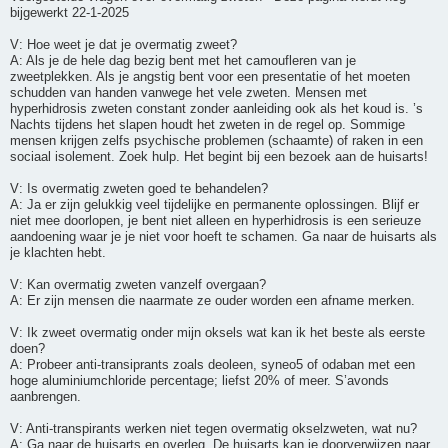
bijgewerkt 22-1-2025
V: Hoe weet je dat je overmatig zweet?
A: Als je de hele dag bezig bent met het camoufleren van je
zweetplekken. Als je angstig bent voor een presentatie of het moeten
schudden van handen vanwege het vele zweten. Mensen met
hyperhidrosis zweten constant zonder aanleiding ook als het koud is. ’s
Nachts tijdens het slapen houdt het zweten in de regel op. Sommige
mensen krijgen zelfs psychische problemen (schaamte) of raken in een
sociaal isolement. Zoek hulp. Het begint bij een bezoek aan de huisarts!
V: Is overmatig zweten goed te behandelen?
A: Ja er zijn gelukkig veel tijdelijke en permanente oplossingen. Blijf er
niet mee doorlopen, je bent niet alleen en hyperhidrosis is een serieuze
aandoening waar je je niet voor hoeft te schamen. Ga naar de huisarts als
je klachten hebt.
V: Kan overmatig zweten vanzelf overgaan?
A: Er zijn mensen die naarmate ze ouder worden een afname merken.
V: Ik zweet overmatig onder mijn oksels wat kan ik het beste als eerste
doen?
A: Probeer anti-transiprants zoals deoleen, syneo5 of odaban met een
hoge aluminiumchloride percentage; liefst 20% of meer. S’avonds
aanbrengen.
V: Anti-transpirants werken niet tegen overmatig okselzweten, wat nu?
A: Ga naar de huisarts en overleg. De huisarts kan je doorverwijzen naar