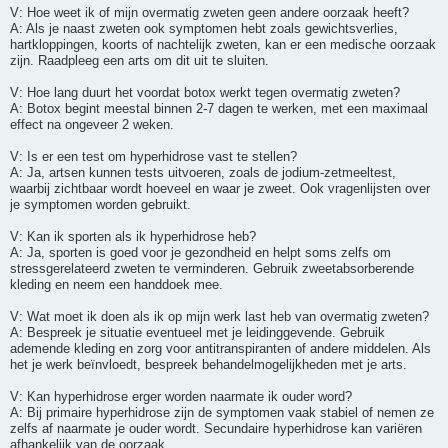
V: Hoe weet ik of mijn overmatig zweten geen andere oorzaak heeft?
A: Als je naast zweten ook symptomen hebt zoals gewichtsverlies,
hartkloppingen, koorts of nachtelijk zweten, kan er een medische oorzaak
zijn. Raadpleeg een arts om dit uit te sluiten.
V: Hoe lang duurt het voordat botox werkt tegen overmatig zweten?
A: Botox begint meestal binnen 2-7 dagen te werken, met een maximaal
effect na ongeveer 2 weken.
V: Is er een test om hyperhidrose vast te stellen?
A: Ja, artsen kunnen tests uitvoeren, zoals de jodium-zetmeeltest,
waarbij zichtbaar wordt hoeveel en waar je zweet. Ook vragenlijsten over
je symptomen worden gebruikt.
V: Kan ik sporten als ik hyperhidrose heb?
A: Ja, sporten is goed voor je gezondheid en helpt soms zelfs om
stressgerelateerd zweten te verminderen. Gebruik zweetabsorberende
kleding en neem een handdoek mee.
V: Wat moet ik doen als ik op mijn werk last heb van overmatig zweten?
A: Bespreek je situatie eventueel met je leidinggevende. Gebruik
ademende kleding en zorg voor antitranspiranten of andere middelen. Als
het je werk beïnvloedt, bespreek behandelmogelijkheden met je arts.
V: Kan hyperhidrose erger worden naarmate ik ouder word?
A: Bij primaire hyperhidrose zijn de symptomen vaak stabiel of nemen ze
zelfs af naarmate je ouder wordt. Secundaire hyperhidrose kan variëren
afhankelijk van de oorzaak.