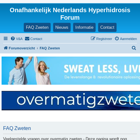
Onafhankelijk Nederlands Hyperhidrosis
Forum
FAQ Zweten
Nieuws
Informatie
Contact
V&A
Contact
Registreer
Aanmelden
Z
Forumoverzicht
FAQ Zweten
o
e
k
FAQ Zweten
Veelgestelde vragen over overmatig zweten - Deze pagina wordt nog