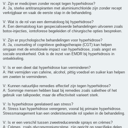
V: Zijn er medicijnen zonder recept tegen hyperhidrose?
A: Ja, sterke antitranspiranten met aluminiumchloride zijn zonder recept
verkrijgbaar en vaak de eerste stap in de behandeling.
V: Wat is de rol van een dermatoloog bij hyperhidrose?
A: Een dermatoloog kan gespecialiseerde behandelingen uitvoeren zoals
botox-injecties, iontoforese begeleiden of chirurgische opties bespreken.
V: Zijn er psychologische behandelingen voor hyperhidrose?
A: Ja, counseling of cognitieve gedragstherapie (CGT) kan helpen
omgaan met de emotionele impact van hyperhidrose, zoals angst en
sociale onzekerheid. Ook is de inzet van EMDR bij hyperhidrosis in
ontwikkeling.
V: Is er een dieet dat hyperhidrose kan verminderen?
A: Het vermijden van cafeïne, alcohol, pittig voedsel en suiker kan helpen
om zweten te verminderen.
V: Kunnen natuurlijke remedies effectief zijn tegen hyperhidrose?
A: Sommige mensen hebben baat bij remedies zoals saliethee of het
gebruik van talkpoeder, maar de effectiviteit varieert sterk.
V: Is hyperhidrose gerelateerd aan stress?
A: Stress kan hyperhidrose verergeren, vooral bij primaire hyperhidrose.
Stressmanagement kan een ondersteunende rol spelen in de behandeling.
V: Is er een verschil tussen zweetreducerende sprays en crèmes?
A: Crèmes, zoals glycopyrroniumcrème, zijn gericht op specifieke delen