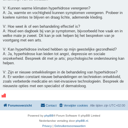
V: Kunnen warme klimaten hyperhidrose verergeren?
A: Ja, warmte en vochtigheid kunnen symptomen verergeren. Probeer in
koelere ruimtes te blijven en draag lichte, ademende kleding.
V: Hoe weet ik of een behandeling effectief is?
A: Houd een dagboek bij van je symptomen, bijvoorbeeld hoe vaak en in
welke mate je zweet. Dit kan je ook helpen bij het bespreken van je
voortgang met een arts.
V: Kan hyperhidrose invloed hebben op mijn geestelijke gezondheid?
A: Ja, hyperhidrose kan leiden tot angst, depressie en sociale
onzekerheid. Bespreek dit met je arts; psychologische ondersteuning kan
helpen.
V: Zijn er nieuwe ontwikkelingen in de behandeling van hyperhidrose?
A: Er worden constant nieuwe behandelingen en technieken ontwikkeld,
zoals verbeterde medicatie en niet-invasieve technologieën. Bespreek de
nieuwste opties met een specialist of dermatoloog.
Forumoverzicht
Contact
Verwijder cookies
Alle tijden zijn
UTC+02:00
Powered by
phpBB
® Forum Software © phpBB Limited
Nederlandse vertaling door
phpBB.nl
.
Privacy
|
Gebruikersvoorwaarden