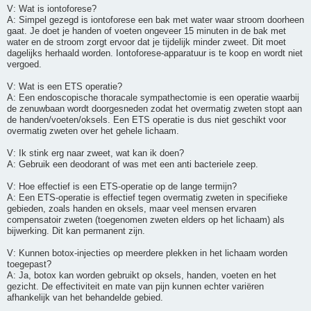
V: Wat is iontoforese?
A: Simpel gezegd is iontoforese een bak met water waar stroom doorheen
gaat. Je doet je handen of voeten ongeveer 15 minuten in de bak met
water en de stroom zorgt ervoor dat je tijdelijk minder zweet. Dit moet
dagelijks herhaald worden. Iontoforese-apparatuur is te koop en wordt niet
vergoed.
V: Wat is een ETS operatie?
A: Een endoscopische thoracale sympathectomie is een operatie waarbij
de zenuwbaan wordt doorgesneden zodat het overmatig zweten stopt aan
de handen/voeten/oksels. Een ETS operatie is dus niet geschikt voor
overmatig zweten over het gehele lichaam.
V: Ik stink erg naar zweet, wat kan ik doen?
A: Gebruik een deodorant of was met een anti bacteriele zeep.
V: Hoe effectief is een ETS-operatie op de lange termijn?
A: Een ETS-operatie is effectief tegen overmatig zweten in specifieke
gebieden, zoals handen en oksels, maar veel mensen ervaren
compensatoir zweten (toegenomen zweten elders op het lichaam) als
bijwerking. Dit kan permanent zijn.
V: Kunnen botox-injecties op meerdere plekken in het lichaam worden
toegepast?
A: Ja, botox kan worden gebruikt op oksels, handen, voeten en het
gezicht. De effectiviteit en mate van pijn kunnen echter variëren
afhankelijk van het behandelde gebied.