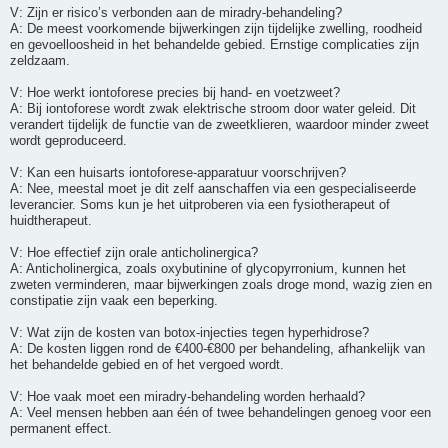
V: Zijn er risico’s verbonden aan de miradry-behandeling?
A: De meest voorkomende bijwerkingen zijn tijdelijke zwelling, roodheid
en gevoelloosheid in het behandelde gebied. Ernstige complicaties zijn
zeldzaam.
V: Hoe werkt iontoforese precies bij hand- en voetzweet?
A: Bij iontoforese wordt zwak elektrische stroom door water geleid. Dit
verandert tijdelijk de functie van de zweetklieren, waardoor minder zweet
wordt geproduceerd.
V: Kan een huisarts iontoforese-apparatuur voorschrijven?
A: Nee, meestal moet je dit zelf aanschaffen via een gespecialiseerde
leverancier. Soms kun je het uitproberen via een fysiotherapeut of
huidtherapeut.
V: Hoe effectief zijn orale anticholinergica?
A: Anticholinergica, zoals oxybutinine of glycopyrronium, kunnen het
zweten verminderen, maar bijwerkingen zoals droge mond, wazig zien en
constipatie zijn vaak een beperking.
V: Wat zijn de kosten van botox-injecties tegen hyperhidrose?
A: De kosten liggen rond de €400-€800 per behandeling, afhankelijk van
het behandelde gebied en of het vergoed wordt.
V: Hoe vaak moet een miradry-behandeling worden herhaald?
A: Veel mensen hebben aan één of twee behandelingen genoeg voor een
permanent effect.